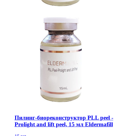
Пилинг-биореконструктор PLL peel -
Prolight and lift peel, 15 мл Eldermafill