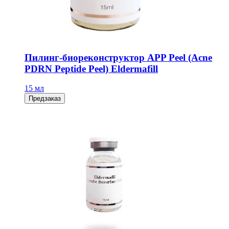
Пилинг-биореконструктор APP Peel (Acne
PDRN Peptide Peel) Eldermafill
15 мл
Предзаказ