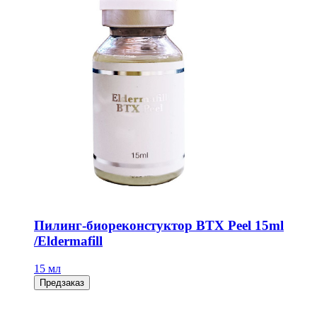
Пилинг-биореконстуктор BTX Peel 15ml
/Eldermafill
15 мл
Предзаказ