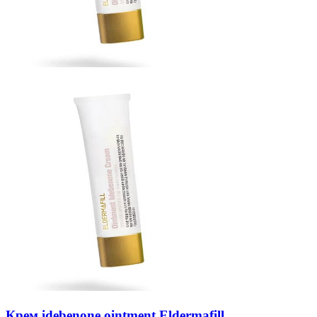
Крем idebenone ointment Eldermafill