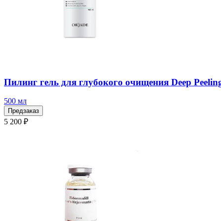
Пилинг гель для глубокого очищения Deep Peeling 
500 мл
Предзаказ
5 200 ₽