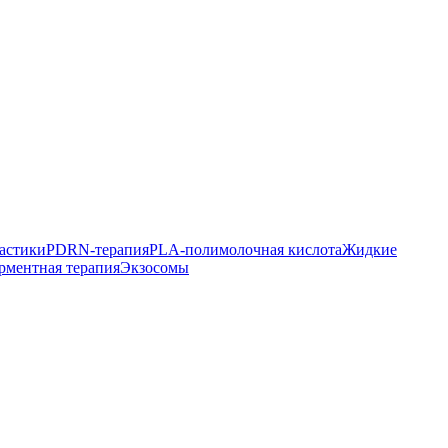
астики
PDRN-терапия
PLA-полимолочная кислота
Жидкие
рментная терапия
Экзосомы