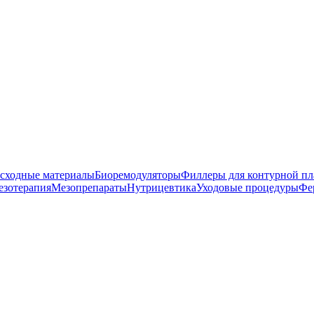
сходные материалы
Биоремодуляторы
Филлеры для контурной пл
езотерапия
Мезопрепараты
Нутрицевтика
Уходовые процедуры
Фе