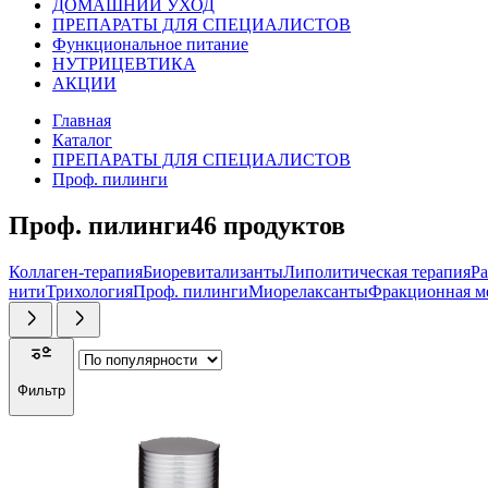
ДОМАШНИЙ УХОД
ПРЕПАРАТЫ ДЛЯ СПЕЦИАЛИСТОВ
Функциональное питание
НУТРИЦЕВТИКА
АКЦИИ
Главная
Каталог
ПРЕПАРАТЫ ДЛЯ СПЕЦИАЛИСТОВ
Проф. пилинги
Проф. пилинги
46
продуктов
Коллаген-терапия
Биоревитализанты
Липолитическая терапия
Ра
нити
Трихология
Проф. пилинги
Миорелаксанты
Фракционная м
Фильтр