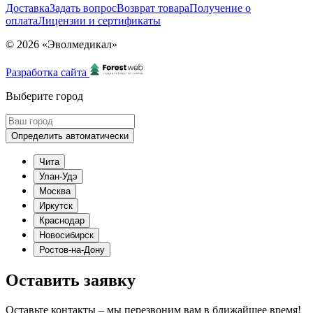
Доставка
Задать вопрос
Возврат товара
Получение о
оплата
Лицензии и сертификаты
© 2026 «Эволмедикал»
Разработка сайта
Выберите город
Определить автоматически
Чита
Улан-Удэ
Москва
Иркутск
Краснодар
Новосибирск
Ростов-на-Дону
Оставить заявку
Оставьте контакты – мы перезвоним вам в ближайшее время!