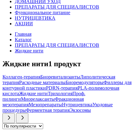
ДОМАШНИЙ УХОД
ПРЕПАРАТЫ ДЛЯ СПЕЦИАЛИСТОВ
Функциональное питание
НУТРИЦЕВТИКА
АКЦИИ
Главная
Каталог
ПРЕПАРАТЫ ДЛЯ СПЕЦИАЛИСТОВ
Жидкие нити
Жидкие нити
1
продукт
Коллаген-терапия
Биоревитализанты
Липолитическая
терапия
Расходные материалы
Биоремодуляторы
Филлеры для
контурной пластики
PDRN-терапия
PLA-полимолочная
кислота
Жидкие нити
Трихология
Проф.
пилинги
Миорелаксанты
Фракционная
мезотерапия
Мезопрепараты
Нутрицевтика
Уходовые
процедуры
Ферментная терапия
Экзосомы