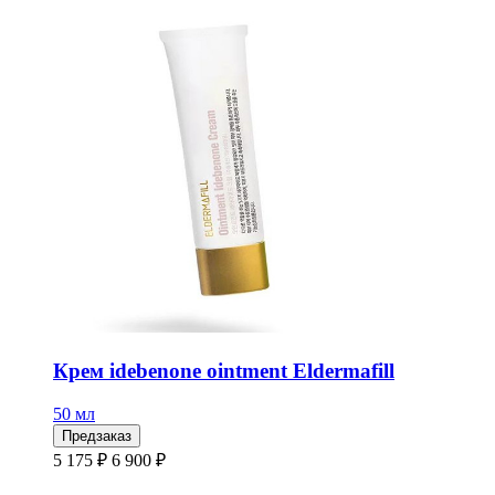
Крем idebenone ointment Eldermafill
50 мл
Предзаказ
5 175 ₽
6 900 ₽