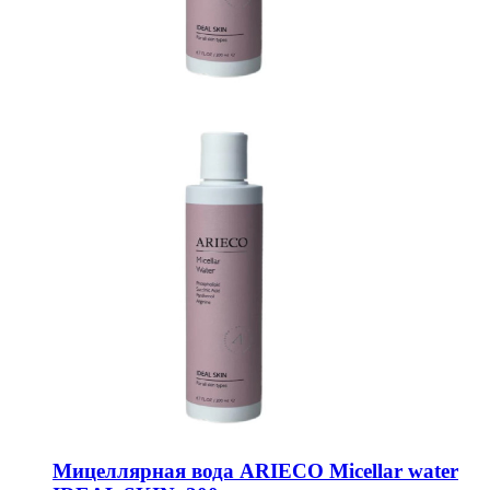
Мицеллярная вода ARIECO Micellar water