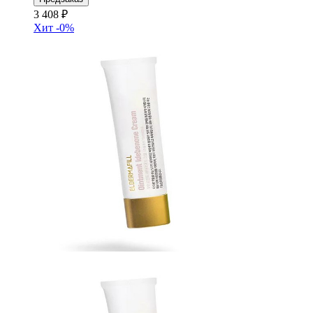
3 408 ₽
Хит
-0%