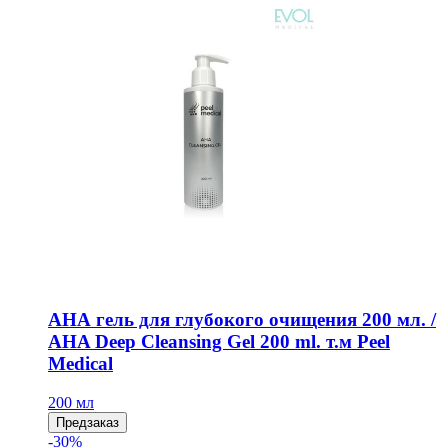
АНА гель для глубокого очищения 200 мл. /
AHA Deep Cleansing Gel 200 ml. т.м Peel
Medical
200 мл
Предзаказ
-30%