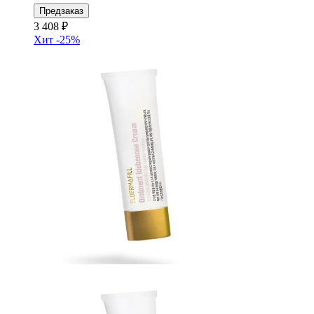
Предзаказ
3 408 ₽
Хит
-25%