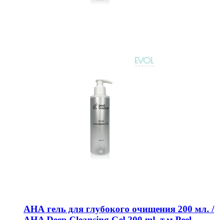
АНА гель для глубокого очищения 200 мл. /
AHA Deep Cleansing Gel 200 ml. т.м Peel