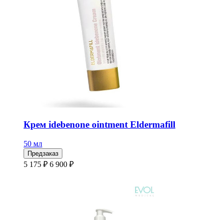
Крем idebenone ointment Eldermafill
50 мл
Предзаказ
5 175 ₽
6 900 ₽