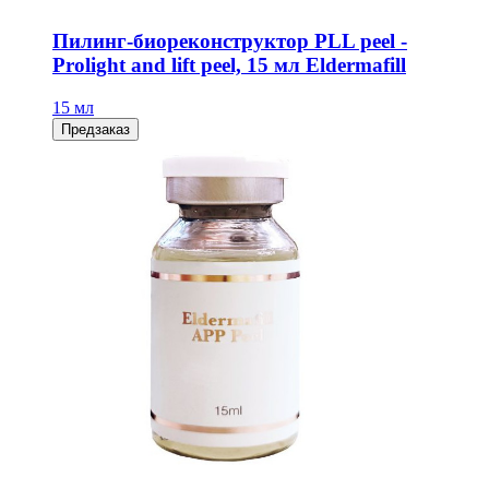
Пилинг-биореконструктор PLL peel -
Prolight and lift peel, 15 мл Eldermafill
15 мл
Предзаказ