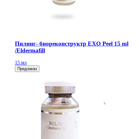
Пилинг- биореконструктр EXO Peel 15 ml
/Eldermafill
15 мл
Предзаказ