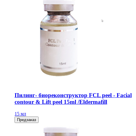
Пилинг- биореконструктор FCL peel - Facial
contour & Lift peel 15ml /Eldermafill
15 мл
Предзаказ