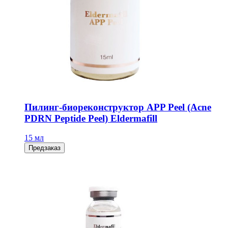
Пилинг-биореконструктор APP Peel (Acne
PDRN Peptide Peel) Eldermafill
15 мл
Предзаказ