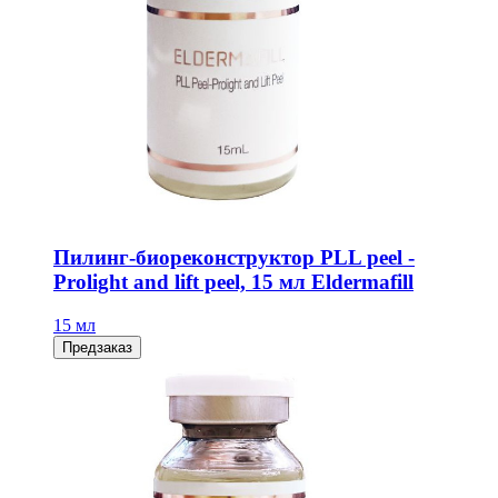
Пилинг-биореконструктор PLL peel -
Prolight and lift peel, 15 мл Eldermafill
15 мл
Предзаказ