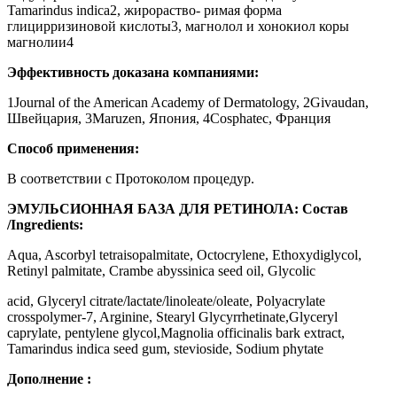
Tamarindus indica2, жирораство- римая форма
глицирризиновой кислоты3, магнолол и хонокиол коры
магнолии4
Эффективность доказана компаниями:
1Journal of the American Academy of Dermatology, 2Givaudan,
Швейцария, 3Maruzen, Япония, 4Cosphatec, Франция
Способ применения:
В соответствии с Протоколом процедур.
ЭМУЛЬСИОННАЯ БАЗА ДЛЯ РЕТИНОЛА:
Состав
/Ingredients:
Aqua, Ascorbyl tetraisopalmitate, Octocrylene, Ethoxydiglycol,
Retinyl palmitate, Crambe abyssinica seed oil, Glycolic
acid, Glyceryl citrate/lactate/linoleate/oleate, Polyacrylate
crosspolymer-7, Arginine, Stearyl Glycyrrhetinate,Glyceryl
caprylate, pentylene glycol,Magnolia officinalis bark extract,
Tamarindus indica seed gum, stevioside, Sodium phytate
Дополнение :