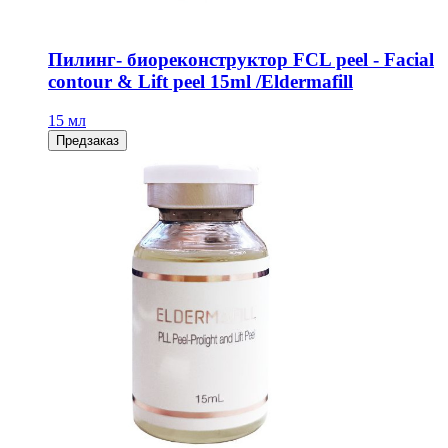
Пилинг- биореконструктор FCL peel - Facial
contour & Lift peel 15ml /Eldermafill
15 мл
Предзаказ