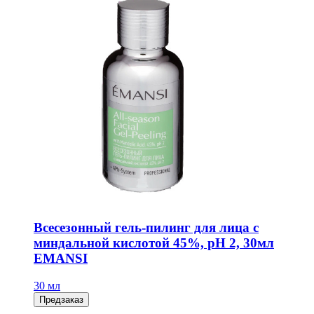
Всесезонный гель-пилинг для лица с
миндальной кислотой 45%, рН 2, 30мл
EMANSI
30 мл
Предзаказ