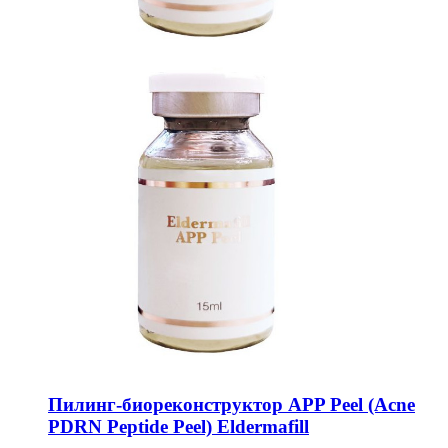
Пилинг-биореконструктор APP Peel (Acne
PDRN Peptide Peel) Eldermafill