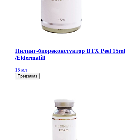
Пилинг-биореконстуктор BTX Peel 15ml
/Eldermafill
15 мл
Предзаказ