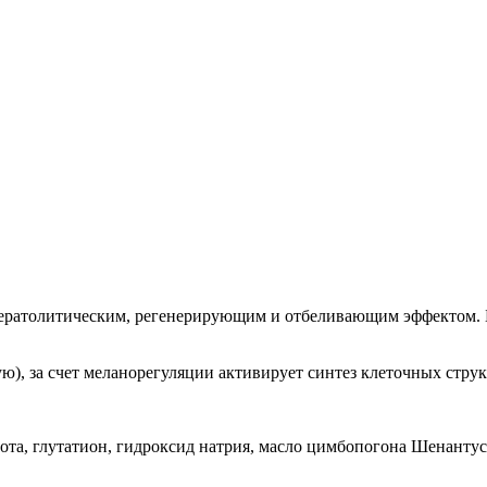
атолитическим, регенерирующим и отбеливающим эффектом. Бл
, за счет меланорегуляции активирует синтез клеточных структ
ота, глутатион, гидроксид натрия, масло цимбопогона Шенантуса