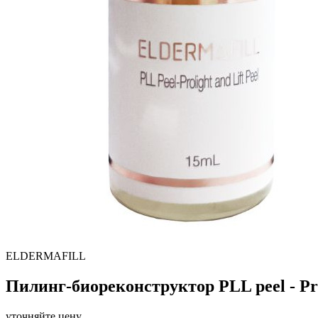
ELDERMAFILL
Пилинг-биореконструктор PLL peel - Proli
уточняйте цену