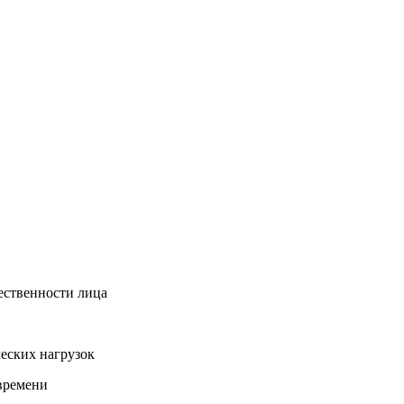
ественности лица
еских нагрузок
времени