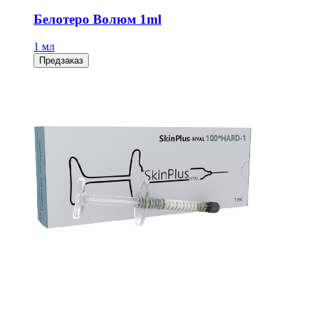
Белотеро Волюм 1ml
1 мл
Предзаказ