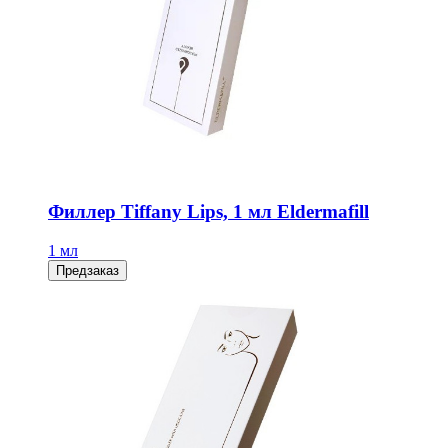
Филлер Tiffany Lips, 1 мл Eldermafill
1 мл
Предзаказ