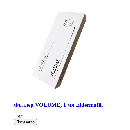
Филлер VOLUME, 1 мл Eldermafill
1 мл
Предзаказ