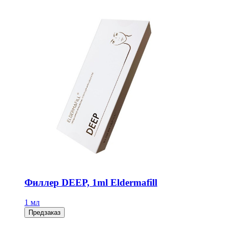
Филлер DEEP, 1ml Eldermafill
1 мл
Предзаказ