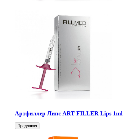
Артфиллер Липс ART FILLER Lips 1ml
Предзаказ