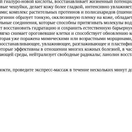
й гиалуро-новой кислоты, восстанавливает жизненный потенциа
вые чешуйки, делает кожу более гладкой, интенсивно увлажняет,
ми; комплекс растительных протеинов и полисахаридов (пшеница
аргинин образует тонкую, окклюзивную пленку на коже, облад
льные соединения, которые способны притягивать молекулы во
ет восстановить гидратацию и сохранить естественную барьерну
ягко снимает ороговевшие клетки и способствует обновлению ко
оторая уже поражена мимическими или возрастными морщинами, 
т восстанавливающее, увлажняющее, разглаживающее и пластиф
которые эффективны в отношении многих кожных болезней, в част
ающей среды, нейтрализует свободные радикалы; ланолин восст
и, проведите экспресс-массаж в течение нескольких минут д