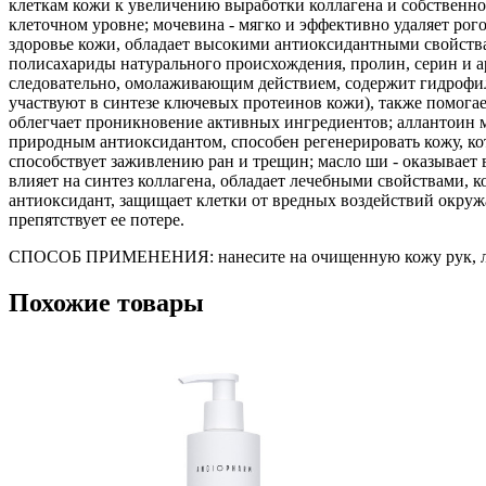
клеткам кожи к увеличению выработки коллагена и собственно
клеточном уровне; мочевина - мягко и эффективно удаляет рого
здоровье кожи, обладает высокими антиоксидантными свойства
полисахариды натурального происхождения, пролин, серин и 
следовательно, омолаживающим действием, содержит гидрофи
участвуют в синтезе ключевых протеинов кожи), также помога
облегчает проникновение активных ингредиентов; аллантоин м
природным антиоксидантом, способен регенерировать кожу, к
способствует заживлению ран и трещин; масло ши - оказывае
влияет на синтез коллагена, обладает лечебными свойствами, 
антиоксидант, защищает клетки от вредных воздействий окруж
препятствует ее потере.
СПОСОБ ПРИМЕНЕНИЯ: нанесите на очищенную кожу рук, локт
Похожие товары