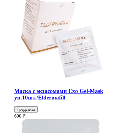
Маска с экзосомами Exo Gel-Mask
уп.10шт./Eldermafill
Предзаказ
690 ₽