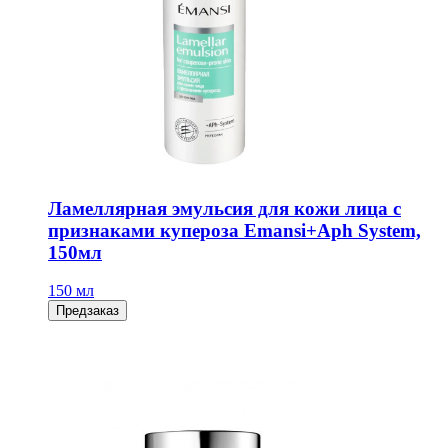
Ламеллярная эмульсия для кожи лица с
признаками купероза Emansi+Aph System,
150мл
150 мл
Предзаказ