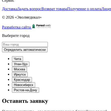
Сервис
Доставка
Задать вопрос
Возврат товара
Получение о оплата
Лице
© 2026 «Эволмедикал»
Разработка сайта
Выберите город
Определить автоматически
Чита
Улан-Удэ
Москва
Иркутск
Краснодар
Новосибирск
Ростов-на-Дону
Оставить заявку