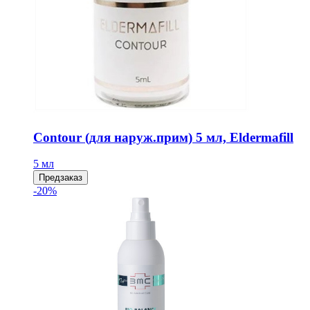
Contour (для наруж.прим) 5 мл, Eldermafill
5 мл
Предзаказ
-20%