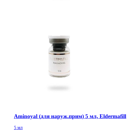
Aminoyal (для наруж.прим) 5 мл, Eldermafill
5 мл