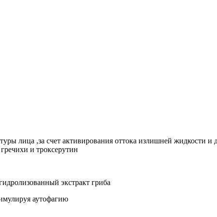
туры лица ,за счет активирования оттока излишней жидкости и 
 гречихи и троксерутин
е гидролизованный экстракт гриба
стимулируя аутофагию