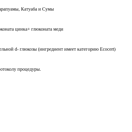
арапуамы, Катуаба и Сумы
юконата цинка+ глюконата меди
льной d- глюкозы (ингредиент имеет категорию Ecocert)
ротоколу процедуры.