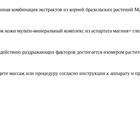
нная комбинация экстрактов из корней бразильских растений М
ок кожи мульти-минеральный комплекс из аспартата магния+ гл
здействию раздражающих факторов достигается изомером растите
ите массаж или процедуру согласно инструкции к аппарату и п