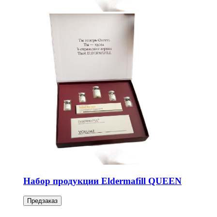
Набор продукции Eldermafill QUEEN
Предзаказ