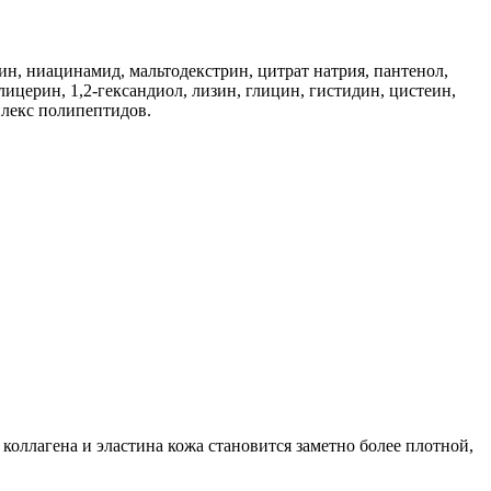
зин, ниацинамид, мальтодекстрин, цитрат натрия, пантенол,
лицерин, 1,2-гександиол, лизин, глицин, гистидин, цистеин,
плекс полипептидов.
оллагена и эластина кожа становится заметно более плотной,