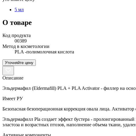
5 мл
О товаре
Код продукта
00389
Метод в косметологии
PLA -полимолочная кислота
Уточняйте цену
Описание
Эльдермафил (Eldermafill) PLA + PLA Activator - филлер на ос
Имеет РУ
Безопасная безоперационная коррекция овала лица. Активато
Эльдермафилл Pla cоздает эффект бустера - пролонгированный
эластоза и возрастных птозов, наполнение объема ткани, удал
Активные компоненты