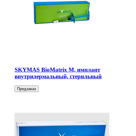
SKYMAS BioMatrix M, имплант
внутридермальный, стерильный
Предзаказ