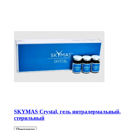
SKYMAS Crystal, гель интрадермальный,
стерильный
Предзаказ