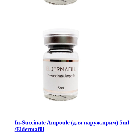
In-Succinate Ampoule (для наруж.прим) 5ml
/Eldermafill