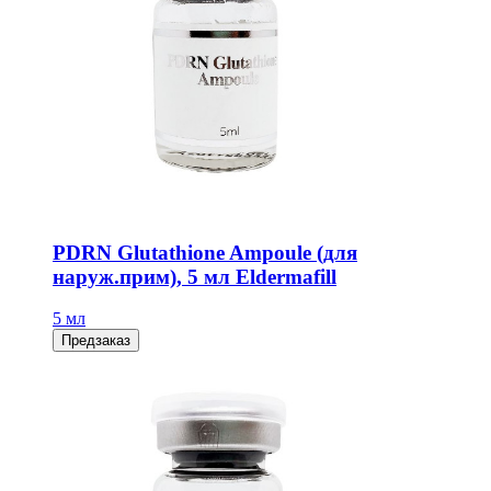
PDRN Glutathione Ampoule (для
наруж.прим), 5 мл Eldermafill
5 мл
Предзаказ