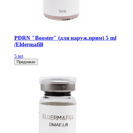
PDRN "Booster" (для наруж.прим) 5 ml
/Eldermafill
5 мл
Предзаказ