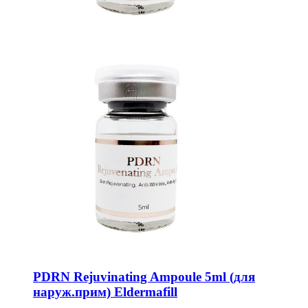
PDRN Rejuvinating Ampoule 5ml (для
наруж.прим) Eldermafill