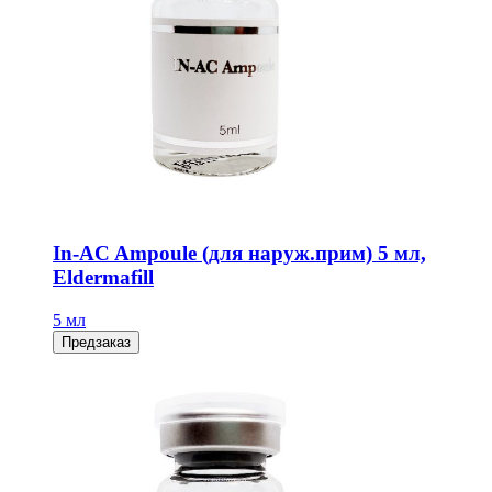
In-AC Ampoule (для наруж.прим) 5 мл,
Eldermafill
5 мл
Предзаказ