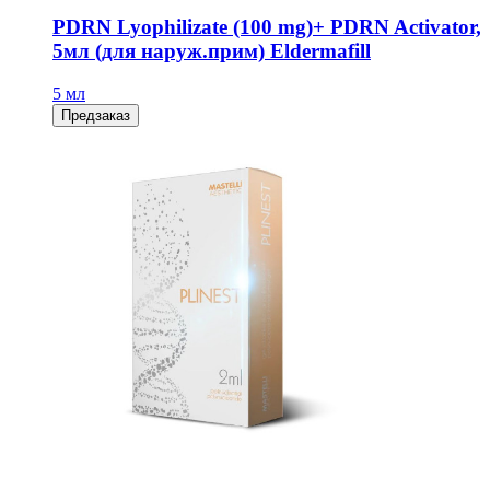
PDRN Lyophilizate (100 mg)+ PDRN Activator,
5мл (для наруж.прим) Eldermafill
5 мл
Предзаказ