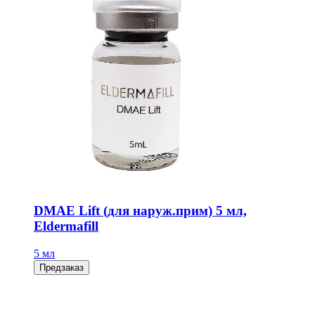
DMAE Lift (для наруж.прим) 5 мл,
Eldermafill
5 мл
Предзаказ