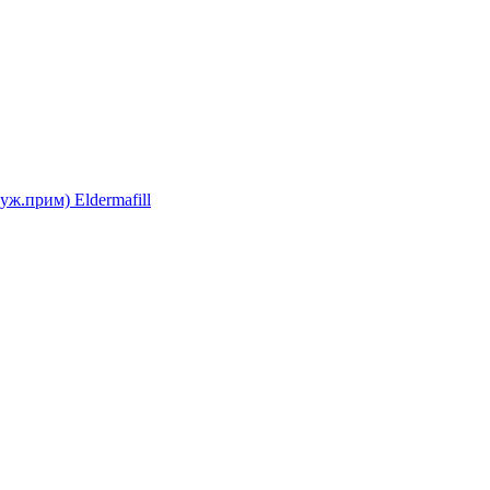
уж.прим) Eldermafill