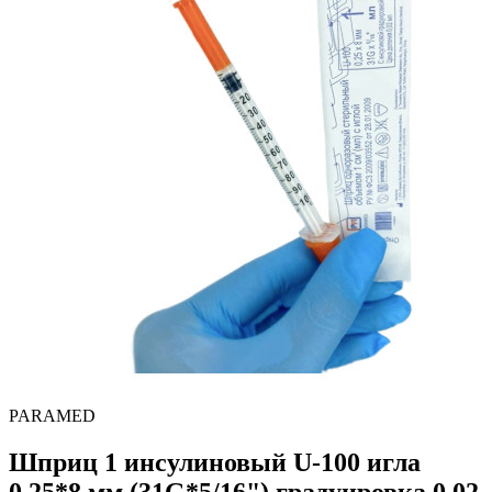
PARAMED
Шприц 1 инсулиновый U-100 игла
0,25*8 мм (31G*5/16"),градуировка 0,02