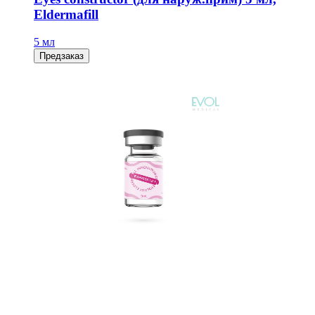
Eldermafill
5 мл
Предзаказ