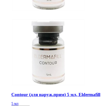
Contour (для наруж.прим) 5 мл, Eldermafill
5 мл