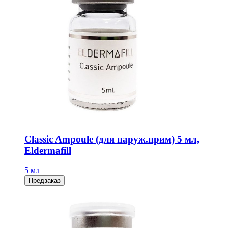
Classic Ampoule (для наруж.прим) 5 мл,
Eldermafill
5 мл
Предзаказ