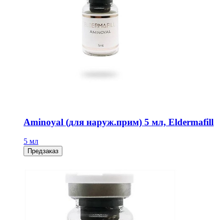
Aminoyal (для наруж.прим) 5 мл, Eldermafill
5 мл
Предзаказ