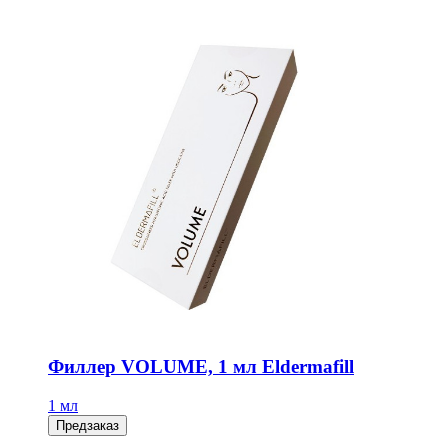
Филлер VOLUME, 1 мл Eldermafill
1 мл
Предзаказ