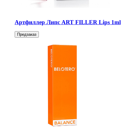
Артфиллер Липс ART FILLER Lips 1ml
Предзаказ