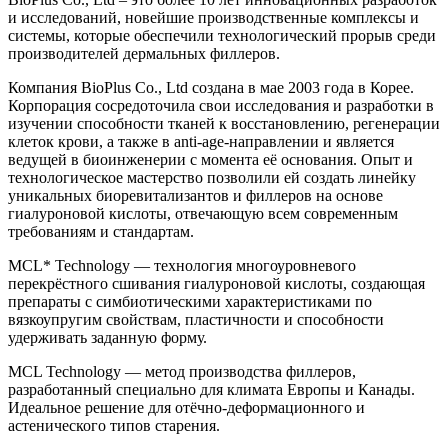
и исследований, новейшие производственные комплексы и
системы, которые обеспечили технологический прорыв среди
производителей дермальных филлеров.
Компания BioPlus Co., Ltd создана в мае 2003 года в Корее.
Корпорация сосредоточила свои исследования и разработки в
изучении способности тканей к восстановлению, регенерации
клеток крови, а также в anti-age-направлении и является
ведущей в биоинженерии с момента её основания. Опыт и
технологическое мастерство позволили ей создать линейку
уникальных биоревитализантов и филлеров на основе
гиалуроновой кислоты, отвечающую всем современным
требованиям и стандартам.
MCL* Technology — технология многоуровневого
перекрёстного сшивания гиалуроновой кислоты, создающая
препараты с симбиотическими характеристиками по
вязкоупругим свойствам, пластичности и способности
удерживать заданную форму.
MCL Technology — метод производства филлеров,
разработанный специально для климата Европы и Канады.
Идеальное решение для отёчно-деформационного и
астенического типов старения.