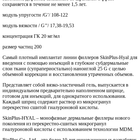
сохраняется в течение не менее 1,5 лет.
модуль упругости /G’/ 108-122
модуль вязкости / G’’/ 17,38-19,53
концентрация ГК 20 мг/мл
размер частиц 200
Самый плотный имплантат линии филлеров SkinPlus-Hyal для
введения с помощью инъекций в глубокие субдермальные
слои ткани (супрапериостально) наноиглой 25 G с целью
объемной коррекции и восстановления утраченных объемов.
Представляет собой вязко-эластичный гель, выпускается в
индивидуальном предварительно наполненном шприце,
готовом для инъекций, для однократного использования.
Каждый шприц содержит раствор из микрогранул
перекрестно сшитой гиалуроновой кислоты.
SkinPlus-HYAL – монофазные дермальные филлеры нового
поколения из перекрестно-сшитых микрогранул
гиалуроновой кислоты с использованием технологии MDM.
BioPlus Co., Ltd – это более 10 лет инновационных разработок