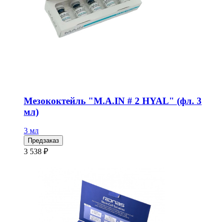
Мезококтейль "М.А.IN # 2 HYAL" (фл. 3
мл)
3 мл
Предзаказ
3 538 ₽