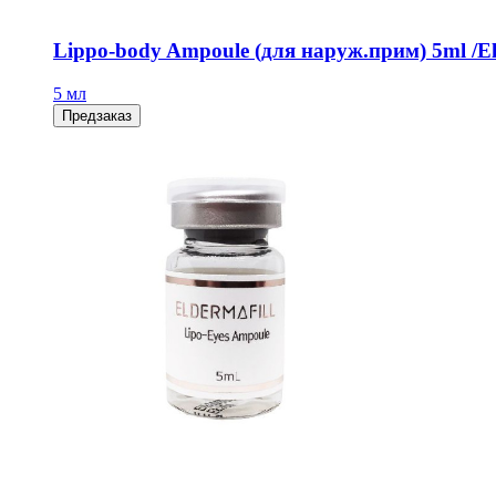
Lippo-body Ampoule (для наруж.прим) 5ml /El
5 мл
Предзаказ