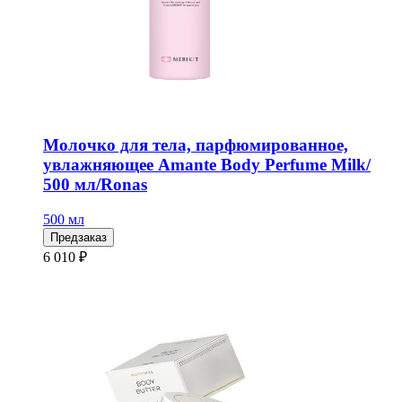
Молочко для тела, парфюмированное,
увлажняющее Amante Body Perfume Milk/
500 мл/Ronas
500 мл
Предзаказ
6 010 ₽