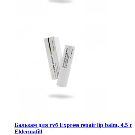
Бальзам для губ Express repair lip balm, 4.5 г
Eldermafill