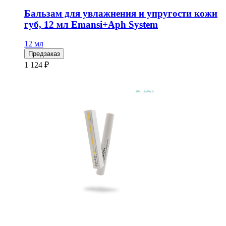
Бальзам для увлажнения и упругости кожи
губ, 12 мл Emansi+Aph System
12 мл
Предзаказ
1 124 ₽