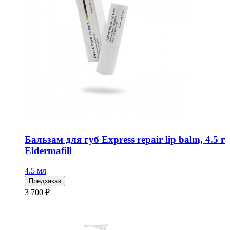
Бальзам для губ Express repair lip balm, 4.5 г
Eldermafill
4.5 мл
Предзаказ
3 700 ₽