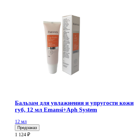
Бальзам для увлажнения и упругости кожи
губ, 12 мл Emansi+Aph System
12 мл
Предзаказ
1 124 ₽