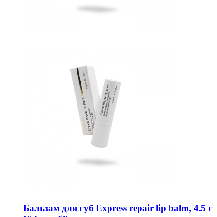
Бальзам для губ Express repair lip balm, 4.5 г