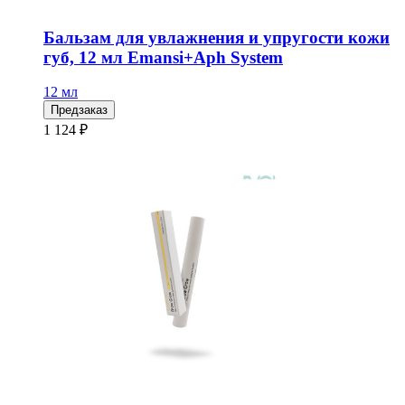
Бальзам для увлажнения и упругости кожи
губ, 12 мл Emansi+Aph System
12 мл
Предзаказ
1 124 ₽