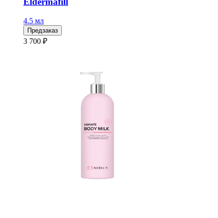
Eldermafill
4.5 мл
Предзаказ
3 700 ₽