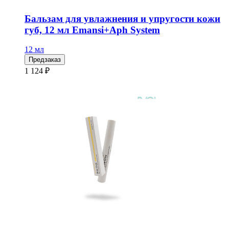
Бальзам для увлажнения и упругости кожи
губ, 12 мл Emansi+Aph System
12 мл
Предзаказ
1 124 ₽