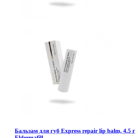
Бальзам для губ Express repair lip balm, 4.5 г
Eldermafill