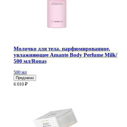
Молочко для тела, парфюмированное,
увлажняющее Amante Body Perfume Milk/
500 мл/Ronas
500 мл
Предзаказ
6 010 ₽