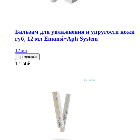
Бальзам для увлажнения и упругости кожи
губ, 12 мл Emansi+Aph System
12 мл
Предзаказ
1 124 ₽