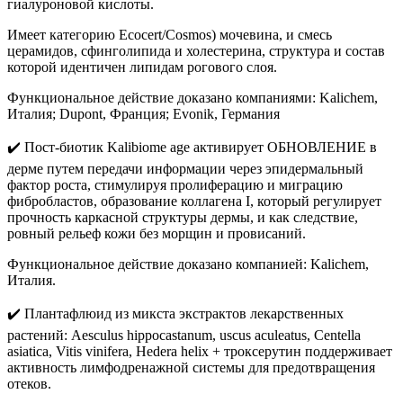
гиалуроновой кислоты.
Имеет категорию Ecocert/Cosmos) мочевина, и смесь
церамидов, сфинголипида и холестерина, структура и состав
которой идентичен липидам рогового слоя.
Функциональное действие доказано компаниями: Kalichem,
Италия; Dupont, Франция; Evonik, Германия
✔️ Пост-биотик Kalibiome age активирует ОБНОВЛЕНИЕ в
дерме путем передачи информации через эпидермальный
фактор роста, стимулируя пролиферацию и миграцию
фибробластов, образование коллагена I, который регулирует
прочность каркасной структуры дермы, и как следствие,
ровный рельеф кожи без морщин и провисаний.
Функциональное действие доказано компанией: Kalichem,
Италия.
✔️ Плантафлюид из микста экстрактов лекарственных
растений: Aesculus hippocastanum, uscus aculeatus, Centella
asiatica, Vitis vinifera, Hedera helix + троксерутин поддерживает
активность лимфодренажной системы для предотвращения
отеков.