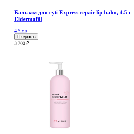
Бальзам для губ Express repair lip balm, 4.5 г
Eldermafill
4.5 мл
Предзаказ
3 700 ₽