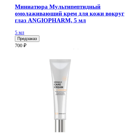
Миниатюра Мультипептидный
омолаживающий крем для кожи вокруг
глаз ANGIOPHARM, 5 мл
5 мл
Предзаказ
700 ₽