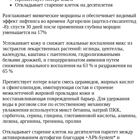
Откладывает старение клеток на десятилетия
Разглаживает мимические морщины и обеспечивает видимый
эффект лифтинга во времени Аргирелин (ацетил-гексапептид
-8): спустя 30 дней после применения глубина морщин
уменьшается на 17%
Успокаивает кожу и снижает локальные воспаления микс из
экстрактов лекарственных растений: иглицы, центеллы,
календулы, каштана с пантенолом, гидролизованными
белками дрожжей, и глицерризинатом аммония путем
снижения локального воспаления на 63 % и раздражения на
65 %
Препятствует потере влаги смесь церамидов, жирных кислот
и сфинголипидов, имитирующая состав и строение
межклеточной жировой прокладки кожи и
восстанавливающая поврежденный барьер. Для удержания
воды в роговом слое по естественному механизму
увлажнения используется микст бетаина, натрий ПКК,
сорбитола, серина, глицина, глютаминовой кислоты, аланина,
лизина, аргинина, треонина, пролин
Откладывает старение клеток на десятилетия паритет между
активированием аутофагии благодаря +APh-System* и