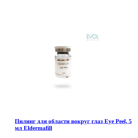
Пилинг для области вокруг глаз Eye Peel, 5
мл Eldermafill