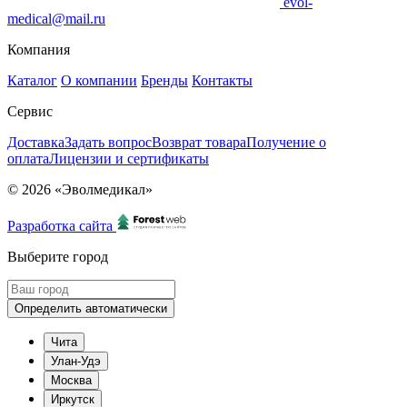
evol-
medical@mail.ru
Компания
Каталог
О компании
Бренды
Контакты
Сервис
Доставка
Задать вопрос
Возврат товара
Получение о
оплата
Лицензии и сертификаты
© 2026 «Эволмедикал»
Разработка сайта
Выберите город
Определить автоматически
Чита
Улан-Удэ
Москва
Иркутск