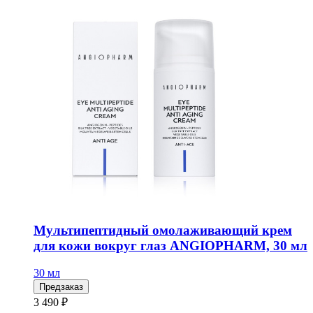
Мультипептидный омолаживающий крем
для кожи вокруг глаз ANGIOPHARM, 30 мл
30 мл
Предзаказ
3 490 ₽