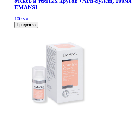
отеков и темных кругов +APh-System, 100мл
EMANSI
100 мл
Предзаказ