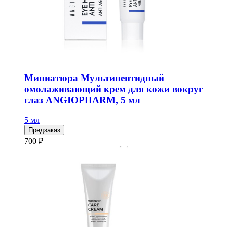
Миниатюра Мультипептидный
омолаживающий крем для кожи вокруг
глаз ANGIOPHARM, 5 мл
5 мл
Предзаказ
700 ₽