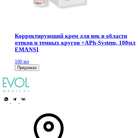
Корректирующий крем для век в области
отеков и темных кругов +APh-System, 100мл
EMANSI
100 мл
Предзаказ