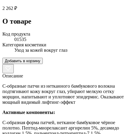
2 262 ₽
О товаре
Код продукта
01535
Категория косметики
Уход за кожей вокруг глаз
Добавить в корзину
Описание
С-образные патчи из нетканного бамбукового волокна
подтягивают кожу вокруг глаз, убирают мелкую сетку
морщин, напитывают и уплотняют эпидермис. Оказывают
мощный видимый лифтинг-эффект
Активные компоненты:
С-образная форма патчей, нетканое бамбуковое чёрное
полотно. Пептид-миорелаксант аргирелин 5%, десамидо
коллаген 1,5%, пальмитоил-тетрапептид-7 1,5%.