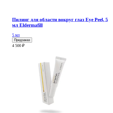
Пилинг для области вокруг глаз Eye Peel, 5
мл Eldermafill
5 мл
Предзаказ
4 500 ₽