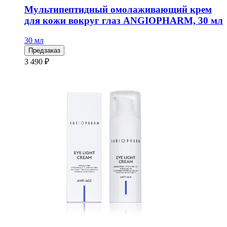
Мультипептидный омолаживающий крем
для кожи вокруг глаз ANGIOPHARM, 30 мл
30 мл
Предзаказ
3 490 ₽