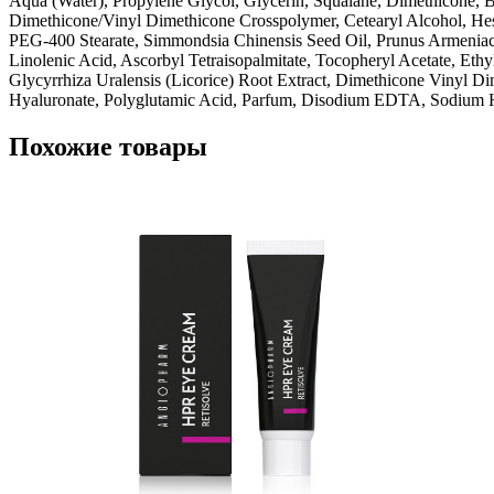
Aqua (Water), Propylene Glycol, Glycerin, Squalane, Dimethicone, Bu
Dimethicone/Vinyl Dimethicone Crosspolymer, Cetearyl Alcohol, Hesp
PEG-400 Stearate, Simmondsia Chinensis Seed Oil, Prunus Armeniac
Linolenic Acid, Ascorbyl Tetraisopalmitate, Tocopheryl Acetate, Ethy
Glycyrrhiza Uralensis (Licorice) Root Extract, Dimethicone Vinyl D
Hyaluronate, Polyglutamic Acid, Parfum, Disodium EDTA, Sodium Hy
Похожие товары