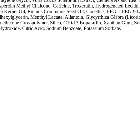
tylene Glycol, Poria Cocos Sclerotium Extract, Centella Asiatic Leaf E
eridin Methyl Chalcone, Caffeine, Troxerutin, Hydrogenated Lecithin
a Kernel Oil, Ricinus Communis Seed Oil, Coceth-7, PPG-1-PEG-9 Lau
lhexylglycerin, Menthyl Lactate, Allantoin, Glycyrrhiza Glabra (Licor
imethicone Crosspolymer, Silica, C10-13 Isoparaffin, Xanthan Gum, So
droxide, Citric Acid, Sodium Benzoate, Potassium Sorbate.