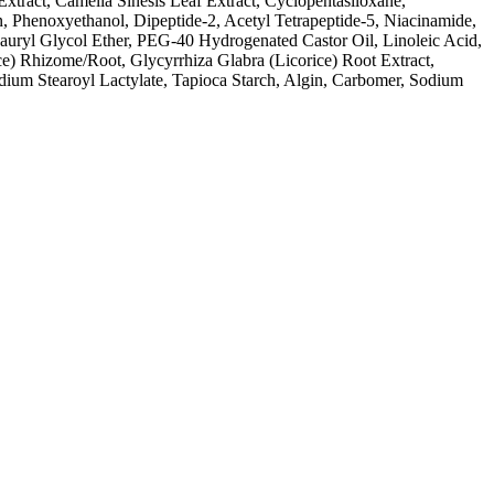
xtract, Camelia Sinesis Leaf Extract, Cyclopentasiloxane,
, Phenoxyethanol, Dipeptide-2, Acetyl Tetrapeptide-5, Niacinamide,
ryl Glycol Ether, PEG-40 Hydrogenated Castor Oil, Linoleic Acid,
ice) Rhizome/Root, Glycyrrhiza Glabra (Licorice) Root Extract,
dium Stearoyl Lactylate, Tapioca Starch, Algin, Carbomer, Sodium