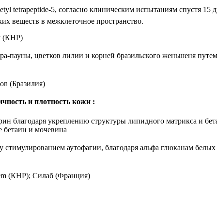
etyl tetrapeptide-5, согласно клиническим испытаниям спустя 1
ких веществ в межклеточное пространство.
 (КНР)
ира-пауны, цветков лилии и корней бразильского женьшеня пут
on (Бразилия)
чность и плотность кожи :
терин благодаря укреплению структуры липидного матрикса и бе
е бетаин и мочевина
стимулированием аутофагии, благодаря альфа глюканам белых и 
m (КНР); Силаб (Франция)