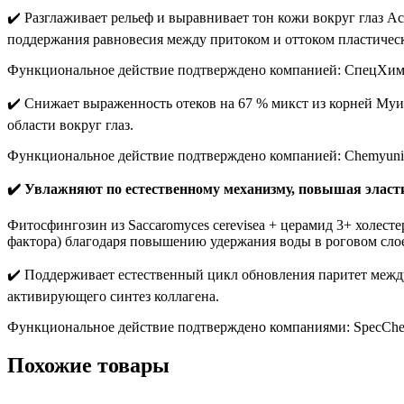
✔️ Разглаживает рельеф и выравнивает тон кожи вокруг глаз Ac
поддержания равновесия между притоком и оттоком пластичес
Функциональное действие подтверждено компанией: СпецХим
✔️ Снижает выраженность отеков на 67 % микст из корней Му
области вокруг глаз.
Функциональное действие подтверждено компанией: Chemyuni
✔️ Увлажняют по естественному механизму, повышая эласти
Фитосфингозин из Saccaromyces cerevisea + церамид 3+ холес
фактора) благодаря повышению удержания воды в роговом сло
✔️ Поддерживает естественный цикл обновления паритет между 
активирующего синтез коллагена.
Функциональное действие подтверждено компаниями: SpecChe
Похожие товары