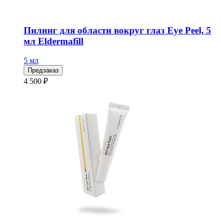
Пилинг для области вокруг глаз Eye Peel, 5
мл Eldermafill
5 мл
Предзаказ
4 500 ₽