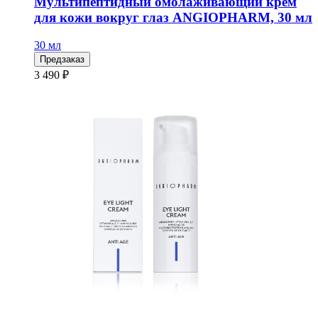
Мультипептидный омолаживающий крем
для кожи вокруг глаз ANGIOPHARM, 30 мл
30 мл
Предзаказ
3 490 ₽