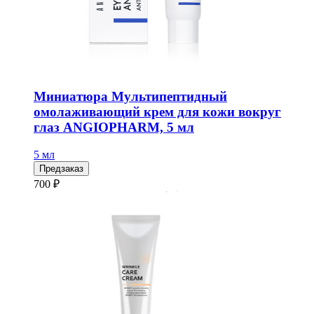
Миниатюра Мультипептидный
омолаживающий крем для кожи вокруг
глаз ANGIOPHARM, 5 мл
5 мл
Предзаказ
700 ₽