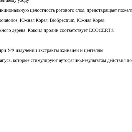
ьнейшему уходу
нкциональную целостность рогового слоя, предотвращает пожел
oratorios, Южная Корея; BioSpectrum, Южная Корея.
ьного дерева. Кокоил пролин соответствует ECOCERT®
при УФ-излучении экстракты эхинацеи и центеллы
агуса, которые стимулируют аутофагию.Результатом действия по