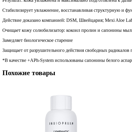
Результат: кожа увлажнена и максимально подготовлена к дал
Стабилизирует увлажнение, восстанавливая структурную и фу
Действие доказано компанией: DSM, Швейцария; Mexi Aloe Lab
Очищает кожу солюбилизатор: кокоил пролин и сапонины мыл
Замедляет биологическое старение
Защищает от разрушительного действия свободных радикалов 
*В качестве +APh-System использованы сапонины белого аспар
Похожие товары