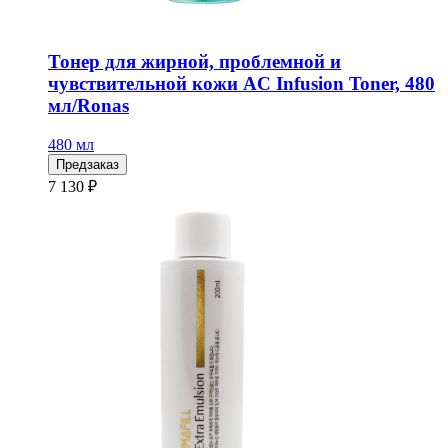
Тонер для жирной, проблемной и
чувствительной кожи AC Infusion Toner, 480
мл/Ronas
480 мл
Предзаказ
7 130 ₽