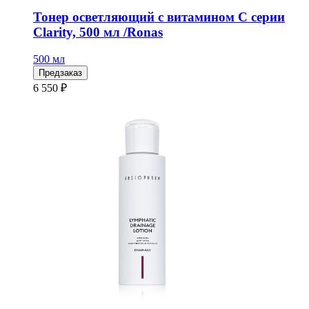
Тонер осветляющий с витамином С серии
Clarity, 500 мл /Ronas
500 мл
Предзаказ
6 550 ₽