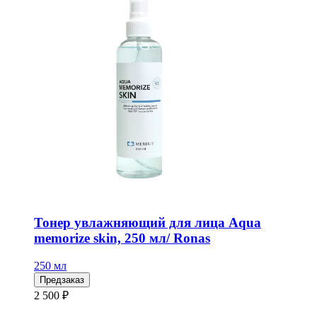
Тонер увлажняющий для лица Aqua
memorize skin, 250 мл/ Ronas
250 мл
Предзаказ
2 500 ₽