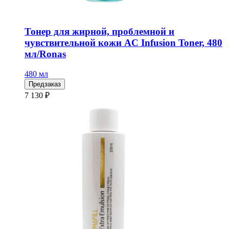
Тонер для жирной, проблемной и
чувствительной кожи AC Infusion Toner, 480
мл/Ronas
480 мл
Предзаказ
7 130 ₽