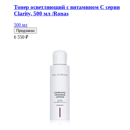
Тонер осветляющий с витамином С серии
Clarity, 500 мл /Ronas
500 мл
Предзаказ
6 550 ₽