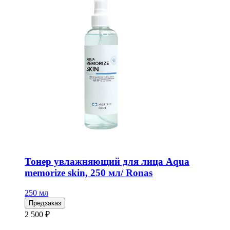
Тонер увлажняющий для лица Aqua
memorize skin, 250 мл/ Ronas
250 мл
Предзаказ
2 500 ₽