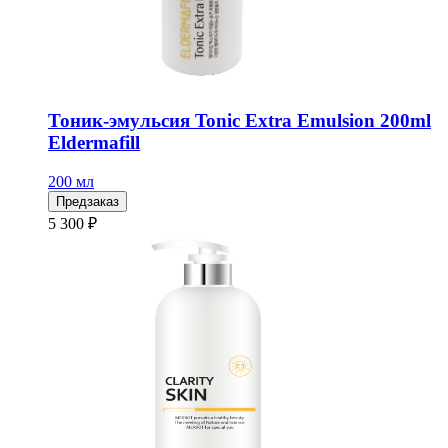
Тоник-эмульсия Tonic Extra Emulsion 200ml
Eldermafill
200 мл
Предзаказ
5 300 ₽