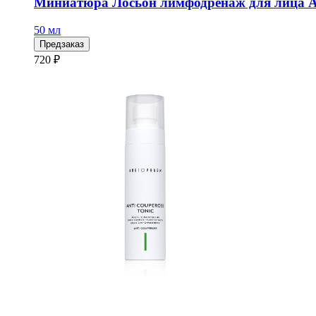
Миниатюра Лосьон лимфодренаж для лица
50 мл
Предзаказ
720 ₽