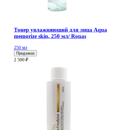
Тонер увлажняющий для лица Aqua
memorize skin, 250 мл/ Ronas
250 мл
Предзаказ
2 500 ₽