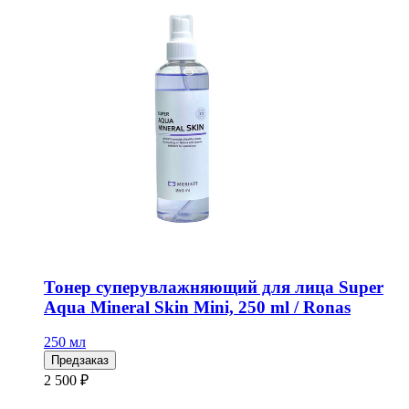
Тонер суперувлажняющий для лица Super
Aqua Mineral Skin Mini, 250 ml / Ronas
250 мл
Предзаказ
2 500 ₽