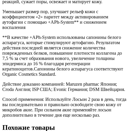
реакций, сужает поры, освежает и матирует кожу.
Уменьшает размер пор, улучшает рельеф кожи с
коэффициентом «2» паритет между активированием
аутофагии с помощью +APh-System** и снижением
воспаления
**В качестве +APh-System использованы сапонины белого
аспарагуса, которые стимулируют аутофагию. Результатом
действия последней является снижение количества
поврежденных белков, повышение плотности коллагена до
7,5 % за счет образования нового, увеличение толщины
эпидермиса до 16 % благодаря регенерации
кератиноцитов.Сапонины белого аспарагуса соответствуют
Organic Cosmetics Standard.
Действие доказано компанией: Maruzen pharmac Япония;
Croda Англия; ISP США; Evonic Германия; DSM Швейцария.
Способ применения: Используйте Лосьон 2 раза в день, тогда
вы последовательно и правильно освободите свою кожу от
микробов акне. При сильном акне применяйте лосьон
дополнительно в течение дня еще несколько раз.
Похожие товары