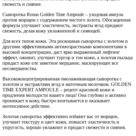
свежесть и сияние.
Cыворотка Ronas Golden Time Ampoule – уходовая ампула
против морщин с содержанием чистого золота. Обогащенная
формула улучшает эластичность, экстракты ягод придают
свежесть, делая кожу увлажненной и сияющей.
Для всех типов кожи. Эта роскошная сыворотка с золотом и
другими эффективными антивозрастными компонентами в
высокой концентрации, даст ярко выраженный лифтинг
эффект, оживит, улучшит тургор и тон кожи, а золотая пыльца
придаст коже еле заметное мерцание, маскирующее все
несовершенства.
Высококонцентрированная омолаживающая сыворотка с
золотом и экстрактами ягод и маточным молочком. GOLDEN
TIME EXPERT AMPOULE – рецепт красивой кожи и
продления молодости вашего лица! Она глубоко и активно
проникает в кожу, быстро впитывается и оказывает
интенсивное действие.
Золотая сыворотка эффективно избавит вас от морщин,
улучшит текстуру и цвет кожи, повысит эластичность и
упругость, хорошо увлажнит и придаст свежести и сияния.