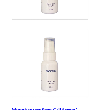
Миниформат Stem Cell Serum/