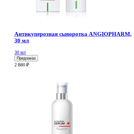
Антикуперозная сыворотка ANGIOPHARM,
30 мл
30 мл
Предзаказ
2 880 ₽