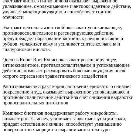
Экстракт листьев гинко билоба оказывает выраженное
увлажняющее, омолаживающее и антиоксидантное действие,
улучшает микроциркуляцию и способствует снятию
отечности
Экстракт центеллы азиатской оказывает успокаивающее,
противовоспалительное и регенерирующее действие,
предупреждает образование застойных следов постакне и
рубцов, увлажняет кожу и усиливает синтез коллагена и
гиалуроновой кислоты
Quercus Robur Root Extract оказывает регенерирующее,
антиоксидантное, противовоспалительное и успокаивающее
действие, помогает регулировать болевые ощущения после
острого стресса или травматического воздействия
Растительный экстракт корня ластовеня черноватого снимает
покраснение и зуд, оказывает выраженное успокаивающее и
противовоспалительное действие за счет снижения выработки
провоспалительных цитокинов
Комплекс биотиков поддерживает работу микробиоты,
снижает рост C. acnes, усиливает защитные функции кожи,
придает естественное сияние, способствует уменьшению
поверхностных морщин и выравниванию текстуры