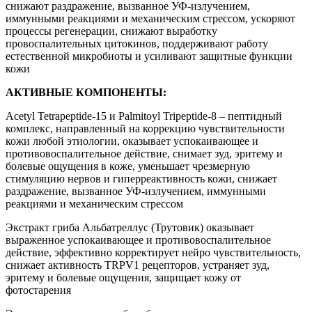
снижают раздражение, вызванное УФ-излучением,
иммунными реакциями и механическим стрессом, ускоряют
процессы регенерации, снижают выработку
провоспалительных цитокинов, поддерживают работу
естественной микробиоты и усиливают защитные функции
кожи
АКТИВНЫЕ КОМПОНЕНТЫ:
Acetyl Tetrapeptide-15 и Palmitoyl Tripeptide-8 – пептидный
комплекс, направленный на коррекцию чувствительности
кожи любой этиологии, оказывает успокаивающее и
противовоспалительное действие, снимает зуд, эритему и
болевые ощущения в коже, уменьшает чрезмерную
стимуляцию нервов и гиперреактивность кожи, снижает
раздражение, вызванное УФ-излучением, иммунными
реакциями и механическим стрессом
Экстракт гриба Альбатреллус (Трутовик) оказывает
выраженное успокаивающее и противовоспалительное
действие, эффективно корректирует нейро чувствительность,
снижает активность TRPV1 рецепторов, устраняет зуд,
эритему и болевые ощущения, защищает кожу от
фотостарения