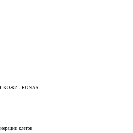
Т КОЖИ - RONAS
енерации клеток