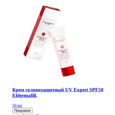
Крем солнцезащитный UV Expert SPF50
Eldermafill.
50 мл
Предзаказ