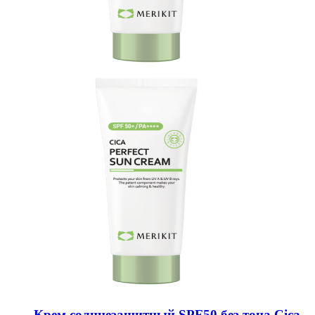
Крем солнцезащитный SPF50 без тона Cica