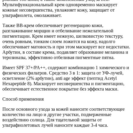
Мультифункциональный крем одновременно маскирует
кожные несовершенства, увлажняет кожу, защищает от
ультрафиолета, омолаживает.
Также ВВ-крем обеспечивает регенерацию кожи,
разглаживание морщин и отбеливание нежелательной
пигментации. Крем имеет нежную, шелковистую текстуру,
очень ровным, тонким слоем ложится на кожу, надолго
обеспечивает матовость и при этом маскирует все недостатки.
Арбутин, в составе крема, подавляет образование меланина и
терозиназы, эффективно отбеливая пигментные пятна.
Имеет SPF 37+/PA++, содержит комбинацию 1 химического и
физических фильтров. Средство 3 в 1: защита от УФ-лучей,
осветление (2% арбутин), anti age эффект (пептид Acetyl
Hexapeptide 8). Маскирует несовершенства и пигментацию,
обеспечивает естественное покрытие без эффекта маски.
Способ применения
После основного ухода за кожей нанесите соответствующее
количество на лицо и другие участки, подверженные
воздействию солнца. Для тщательной защиты от
ультрафиолетовых лучей наносите каждые 3-4 часа.